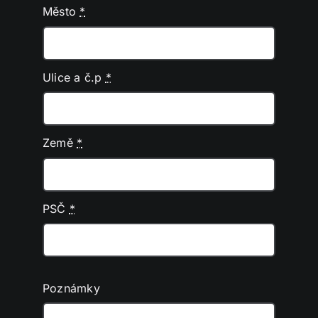
Město
*
Ulice a č.p
*
Země
*
PSČ
*
Poznámky