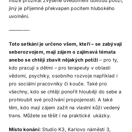
může prožívat zvýšené uvědomění důvodů potíží,
jiný je příjemně překvapen pocitem hlubokého
uvolnění.
————-
Toto setkání je určeno všem, kteří – se zabývají
seberozvojem, mají zájem o zajímavá témata
anebo se chtějí zbavit nějakých potíží
– pro ty,
kdo pracují s dětmi – pro terapeuty v oblasti
vědomí, psychiky, osobního rozvoje například i
pro sociální pracovníky či kouče. Také pro
všechny, kdo se chtějí ponořit hlouběji do sebe a
prohloubit své prožívání propojenosti. A také
těm, kdo mají zájem zažít na vlastní kůži vedený
trans. Můžete se těšit i na praktické ukázky.
Místo konání:
Studio K3, Karlovo náměstí 3,