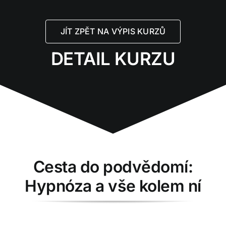
Přeskočit
na
JÍT ZPĚT NA VÝPIS KURZŮ
obsah
DETAIL KURZU
Cesta do podvědomí:
Hypnóza a vše kolem ní